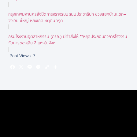
กรุงเทพมหานครสั่งปิดการจราจรบนถนนประชาธิปก ช่วงแยกบ้านแขก–
วงเวียนใหญ่ หลังเกิดเหตุดินทรุด...
กรมโรงงานอุตสาหกรรม (กรอ.) มีคำสั่งให้ **หยุดประกอบกิจการโรงงาน
จัดการของเสีย 2 แห่งในจังห...
Post Views:
7