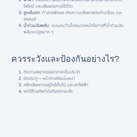
ไฟไหม้ และเสี่ยงต่อการใช้ชีวิต
ลูกเห็บตก:
ทำลายพืชผล เกิดความเสียหายต่อบ้านเรือน และ
รถยนต์
น้ำท่วมฉับพลัน:
แน่นอนว่าเมื่อฝนตกหนักโอกาสที่น้ำท่วมฉับ
พลันจะมีสูงมาก ๆ
ควรระวังและป้องกันอย่างไร?
ติดตามพยากรณ์อากาศเป็นประจำ
ปิดประตู – หน้าต่างให้แน่นหนา
หลีกเลี่ยงการอยู่ใกล้ต้นไม้ และเสาไฟฟ้า
งดใช้โทรศัพท์มือถือกลางแจ้ง