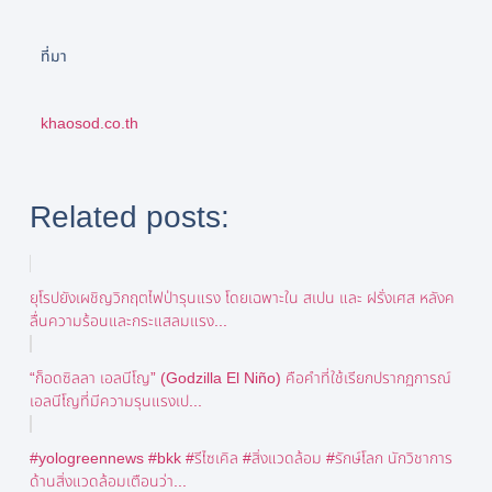
ที่มา
khaosod.co.th
Related posts:
ยุโรปยังเผชิญวิกฤตไฟป่ารุนแรง โดยเฉพาะใน สเปน และ ฝรั่งเศส หลังค
ลื่นความร้อนและกระแสลมแรง...
“ก็อดซิลลา เอลนีโญ” (Godzilla El Niño) คือคำที่ใช้เรียกปรากฏการณ์
เอลนีโญที่มีความรุนแรงเป...
#yologreennews #bkk #รีไซเคิล #สิ่งแวดล้อม #รักษ์โลก นักวิชาการ
ด้านสิ่งแวดล้อมเตือนว่า...