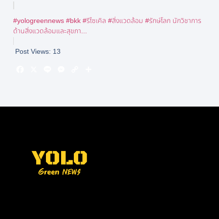
#yologreennews #bkk #รีไซเคิล #สิ่งแวดล้อม #รักษ์โลก นักวิชาการ
ด้านสิ่งแวดล้อมและสุขภา...
Post Views:
13