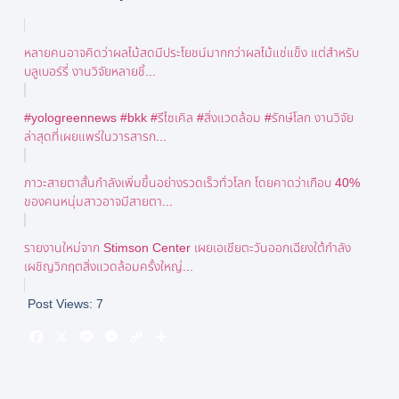
หลายคนอาจคิดว่าผลไม้สดมีประโยชน์มากกว่าผลไม้แช่แข็ง แต่สำหรับ
บลูเบอร์รี่ งานวิจัยหลายชิ้...
#yologreennews #bkk #รีไซเคิล #สิ่งแวดล้อม #รักษ์โลก งานวิจัย
ล่าสุดที่เผยแพร่ในวารสารก...
ภาวะสายตาสั้นกำลังเพิ่มขึ้นอย่างรวดเร็วทั่วโลก โดยคาดว่าเกือบ 40%
ของคนหนุ่มสาวอาจมีสายตา...
รายงานใหม่จาก Stimson Center เผยเอเชียตะวันออกเฉียงใต้กำลัง
เผชิญวิกฤตสิ่งแวดล้อมครั้งใหญ่...
Post Views:
7