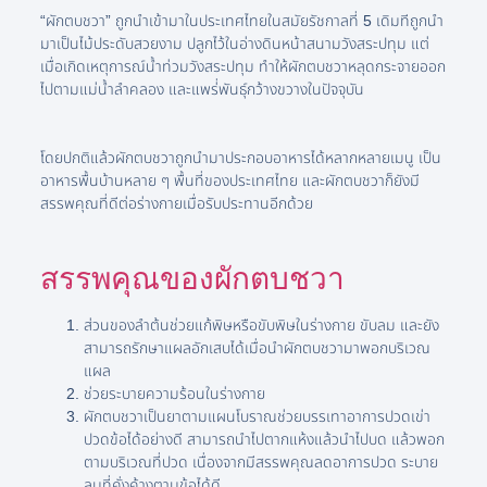
“ผักตบชวา” ถูกนำเข้ามาในประเทศไทยในสมัยรัชกาลที่ 5 เดิมทีถูกนำ
มาเป็นไม้ประดับสวยงาม ปลูกไว้ในอ่างดินหน้าสนามวังสระปทุม แต่
เมื่อเกิดเหตุการณ์น้ำท่วมวังสระปทุม ทำให้ผักตบชวาหลุดกระจายออก
ไปตามแม่น้ำลำคลอง และแพร่่พันธ์ุกว้างขวางในปัจจุบัน
โดยปกติแล้วผักตบชวาถูกนำมาประกอบอาหารได้หลากหลายเมนู เป็น
อาหารพื้นบ้านหลาย ๆ พื้นที่ของประเทศไทย และผักตบชวาก็ยังมี
สรรพคุณที่ดีต่อร่างกายเมื่อรับประทานอีกด้วย
สรรพคุณของผักตบชวา
ส่วนของลำต้นช่วยแก้พิษหรือขับพิษในร่างกาย ขับลม และยัง
สามารถรักษาแผลอักเสบได้เมื่อนำผักตบชวามาพอกบริเวณ
แผล
ช่วยระบายความร้อนในร่างกาย
ผักตบชวาเป็นยาตามแผนโบราณช่วยบรรเทาอาการปวดเข่า
ปวดข้อได้อย่างดี สามารถนำไปตากแห้งแล้วนำไปบด แล้วพอก
ตามบริเวณที่ปวด เนื่องจากมีสรรพคุณลดอาการปวด ระบาย
ลมที่คั่งค้างตามข้อได้ดี