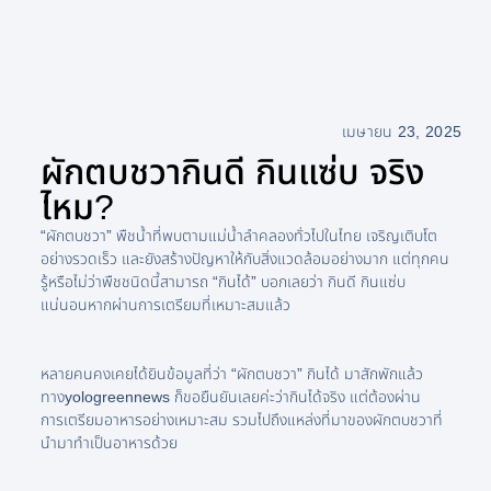
เมษายน 23, 2025
ผักตบชวากินดี กินแซ่บ จริง
ไหม?
“ผักตบชวา” พืชน้ำที่พบตามแม่น้ำลำคลองทั่วไปในไทย เจริญเติบโต
อย่างรวดเร็ว และยังสร้างปัญหาให้กับสิ่งแวดล้อมอย่างมาก แต่ทุกคน
รู้หรือไม่ว่าพืชชนิดนี้สามารถ “กินได้” บอกเลยว่า กินดี กินแซ่บ
แน่นอนหากผ่านการเตรียมที่เหมาะสมแล้ว
หลายคนคงเคยได้ยินข้อมูลที่ว่า “ผักตบชวา” กินได้ มาสักพักแล้ว
ทางyologreennews ก็ขอยืนยันเลยค่ะว่ากินได้จริง แต่ต้องผ่าน
การเตรียมอาหารอย่างเหมาะสม รวมไปถึงแหล่งที่มาของผักตบชวาที่
นำมาทำเป็นอาหารด้วย