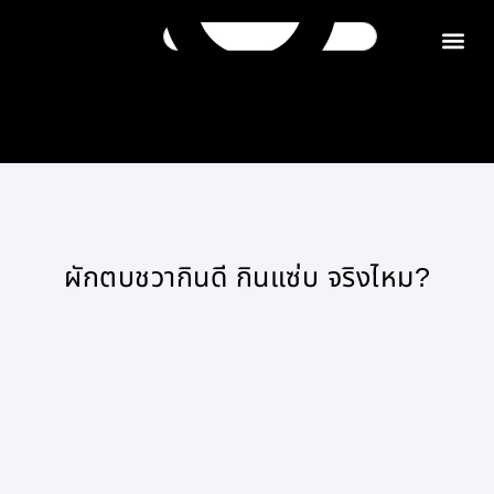
ติดต่อเรา
ผักตบชวากินดี กินแซ่บ จริงไหม?