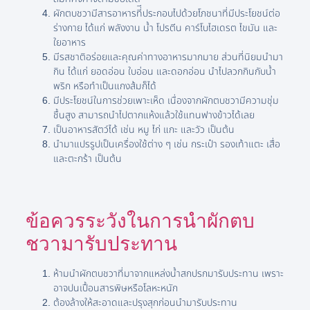
ผักตบชวามีสารอาหารที่ีประกอบไปด้วยโภชนาที่มีประโยชน์ต่อ
ร่างกาย ได้แก่ พลังงาน น้ำ โปรตีน คาร์โบไฮเดรต ไขมัน และ
ใยอาหาร
มีรสชาติอร่อยและคุณค่าทางอาหารมากมาย ส่วนที่นิยมนำมา
กิน ได้แก่ ยอดอ่อน ใบอ่อน และดอกอ่อน นำไปลวกกินกับน้ำ
พริก หรือทำเป็นแกงส้มก็ได้
มีประโยชน์ในการช่วยเพาะเห็ด เนื่องจากผักตบชวามีความชุ่ม
ชื้นสูง สามารถนำไปตากแห้งแล้วใช้แทนฟางข้าวได้เลย
เป็นอาหารสัตว์ได้ เช่น หมู ไก่ แกะ และวัว เป็นต้น
นำมาแปรรูปเป็นเครื่องใช้ต่าง ๆ เช่น กระเป๋า รองเท้าแตะ เสื่อ
และตะกร้า เป็นต้น
ข้อควรระวังในการนำผักตบ
ชวามารับประทาน
ห้ามนำผักตบชวาที่มาจากแหล่งน้ำสกปรกมารับประทาน เพราะ
อาจปนเปื้อนสารพิษหรือโลหะหนัก
ต้องล้างให้สะอาดและปรุงสุกก่อนนำมารับประทาน