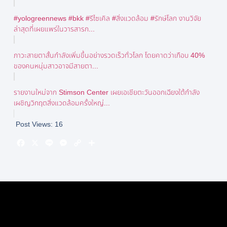
#yologreennews #bkk #รีไซเคิล #สิ่งแวดล้อม #รักษ์โลก งานวิจัย
ล่าสุดที่เผยแพร่ในวารสารก...
ภาวะสายตาสั้นกำลังเพิ่มขึ้นอย่างรวดเร็วทั่วโลก โดยคาดว่าเกือบ 40%
ของคนหนุ่มสาวอาจมีสายตา...
รายงานใหม่จาก Stimson Center เผยเอเชียตะวันออกเฉียงใต้กำลัง
เผชิญวิกฤตสิ่งแวดล้อมครั้งใหญ่...
Post Views:
16