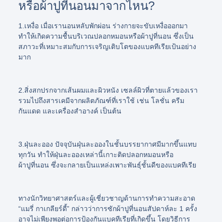
หรือผ้าปูที่นอนมาจากไหน?
1.เหงื่อ
เมื่อเรานอนหลับพักผ่อน ร่างกายจะขับเหงื่อออกมา
ทำให้เกิดความชื้นบริเวณปลอกหมอนหรือผ้าปูที่นอน ซึ่งเป็น
สภาวะที่เหมาะสมกับการเจริญเติบโตของแบคทีเรียเป้นอย่าง
มาก
2.สิ่งสกปรกจากเส้นผมและผิวหนัง
เซลล์ผิวที่ตายแล้วของเรา
รวมไปถึงสารเคมีจากผลิตภัณฑ์ที่เราใช้ เช่น โลชั่น ครีม
กันแดด และเครื่องสำอางค์ เป็นต้น
3.ฝุ่นละออง
ปัจจุบันฝุ่นละอองในชั้นบรรยากาศมีมากขึ้นแทบ
ทุกวัน ทำให้ฝุ่นละอองเหล่านี้เกาะติดปลอกหมอนหรือ
ผ้าปูที่นอน ซึ่งจะกลายเป็นแหล่งเพาะพันธุ์ชั้นดีของแบคทีเรีย
ทางนักวิทยาศาสตร์และผู้เชี่ยวชาญด้านการทำความสะอาด
“แมรี่ กาเกลียร์ดี้”
กล่าวว่าการซักผ้าปูที่นอนสัปดาห์ละ 1 ครั้ง
อาจไม่เพียงพอต่อการป้องกันแบคทีเรียที่เกิดขึ้น โดยวิธีการ