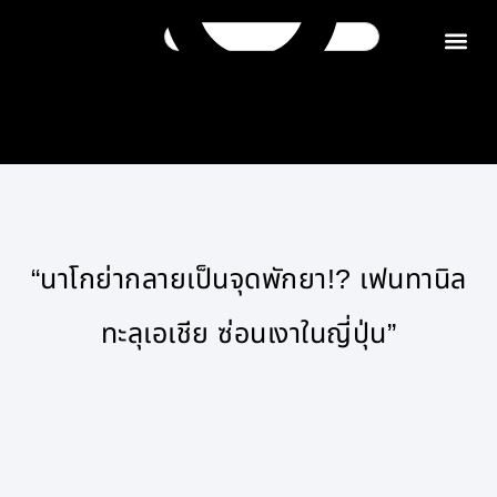
ติดต่อเรา
“นาโกย่ากลายเป็นจุดพักยา!? เฟนทานิล
ทะลุเอเชีย ซ่อนเงาในญี่ปุ่น”