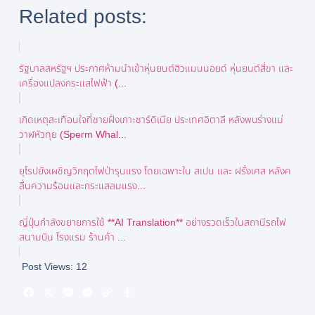
Related posts:
รัฐบาลสหรัฐฯ ประกาศห้ามนำเข้าหุ่นยนต์ฮิวแมนนอยด์ หุ่นยนต์สี่ขา และ
เครื่องแปลงกระแสไฟฟ้า (...
เกิดเหตุสะเทือนใจที่ชายฝั่งเกาะซาร์ดิเนีย ประเทศอิตาลี หลังพบร่างแม่
วาฬหัวทุย (Sperm Whal...
ยุโรปยังเผชิญวิกฤตไฟป่ารุนแรง โดยเฉพาะใน สเปน และ ฝรั่งเศส หลังค
ลื่นความร้อนและกระแสลมแรง...
ญี่ปุ่นกำลังขยายการใช้ **AI Translation** อย่างรวดเร็วในสถานีรถไฟ
สนามบิน โรงแรม ร้านค้า ...
Post Views:
12