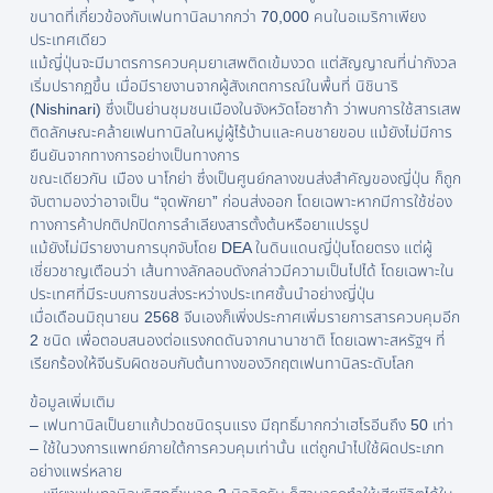
ขนาดที่เกี่ยวข้องกับเฟนทานิลมากกว่า 70,000 คนในอเมริกาเพียง
ประเทศเดียว
แม้ญี่ปุ่นจะมีมาตรการควบคุมยาเสพติดเข้มงวด แต่สัญญาณที่น่ากังวล
เริ่มปรากฏขึ้น เมื่อมีรายงานจากผู้สังเกตการณ์ในพื้นที่ นิชินาริ
(Nishinari) ซึ่งเป็นย่านชุมชนเมืองในจังหวัดโอซาก้า ว่าพบการใช้สารเสพ
ติดลักษณะคล้ายเฟนทานิลในหมู่ผู้ไร้บ้านและคนชายขอบ แม้ยังไม่มีการ
ยืนยันจากทางการอย่างเป็นทางการ
ขณะเดียวกัน เมือง นาโกย่า ซึ่งเป็นศูนย์กลางขนส่งสำคัญของญี่ปุ่น ก็ถูก
จับตามองว่าอาจเป็น “จุดพักยา” ก่อนส่งออก โดยเฉพาะหากมีการใช้ช่อง
ทางการค้าปกติปกปิดการลำเลียงสารตั้งต้นหรือยาแปรรูป
แม้ยังไม่มีรายงานการบุกจับโดย DEA ในดินแดนญี่ปุ่นโดยตรง แต่ผู้
เชี่ยวชาญเตือนว่า เส้นทางลักลอบดังกล่าวมีความเป็นไปได้ โดยเฉพาะใน
ประเทศที่มีระบบการขนส่งระหว่างประเทศชั้นนำอย่างญี่ปุ่น
เมื่อเดือนมิถุนายน 2568 จีนเองก็เพิ่งประกาศเพิ่มรายการสารควบคุมอีก
2 ชนิด เพื่อตอบสนองต่อแรงกดดันจากนานาชาติ โดยเฉพาะสหรัฐฯ ที่
เรียกร้องให้จีนรับผิดชอบกับต้นทางของวิกฤตเฟนทานิลระดับโลก
ข้อมูลเพิ่มเติม
– เฟนทานิลเป็นยาแก้ปวดชนิดรุนแรง มีฤทธิ์มากกว่าเฮโรอีนถึง 50 เท่า
– ใช้ในวงการแพทย์ภายใต้การควบคุมเท่านั้น แต่ถูกนำไปใช้ผิดประเภท
อย่างแพร่หลาย