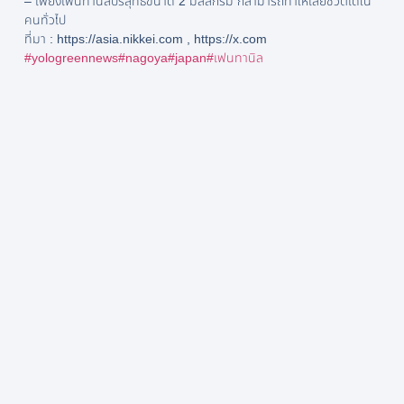
– เพียงเฟนทานิลบริสุทธิ์ขนาด 2 มิลลิกรัม ก็สามารถทำให้เสียชีวิตได้ใน
คนทั่วไป
ที่มา : https://asia.nikkei.com , https://x.com
#yologreennews
#nagoya
#japan
#เฟนทานิล