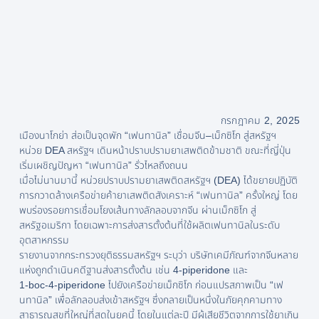
กรกฎาคม 2, 2025
เมืองนาโกย่า ส่อเป็นจุดพัก “เฟนทานิล” เชื่อมจีน–เม็กซิโก สู่สหรัฐฯ
หน่วย DEA สหรัฐฯ เดินหน้าปราบปรามยาเสพติดข้ามชาติ ขณะที่ญี่ปุ่น
เริ่มเผชิญปัญหา “เฟนทานิล” รั่วไหลถึงถนน
เมื่อไม่นานมานี้ หน่วยปราบปรามยาเสพติดสหรัฐฯ (DEA) ได้ขยายปฏิบัติ
การกวาดล้างเครือข่ายค้ายาเสพติดสังเคราะห์ “เฟนทานิล” ครั้งใหญ่ โดย
พบร่องรอยการเชื่อมโยงเส้นทางลักลอบจากจีน ผ่านเม็กซิโก สู่
สหรัฐอเมริกา โดยเฉพาะการส่งสารตั้งต้นที่ใช้ผลิตเฟนทานิลในระดับ
อุตสาหกรรม
รายงานจากกระทรวงยุติธรรมสหรัฐฯ ระบุว่า บริษัทเคมีภัณฑ์จากจีนหลาย
แห่งถูกดำเนินคดีฐานส่งสารตั้งต้น เช่น 4‑piperidone และ
1‑boc‑4‑piperidone ไปยังเครือข่ายเม็กซิโก ก่อนแปรสภาพเป็น “เฟ
นทานิล” เพื่อลักลอบส่งเข้าสหรัฐฯ ซึ่งกลายเป็นหนึ่งในภัยคุกคามทาง
สาธารณสุขที่ใหญ่ที่สุดในยุคนี้ โดยในแต่ละปี มีผู้เสียชีวิตจากการใช้ยาเกิน