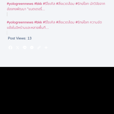
#yologreennews #bkk #รีไซเคิล #สิ่งแวดล้อม #รักษ์โลก นักวิจัยจาก
ฮ่องกงพัฒนา “แบตเตอรี่...
#yologreennews #bkk #รีไซเคิล #สิ่งแวดล้อม #รักษ์โลก ความขัด
แย้งในอิหร่านและหลายพื้นที...
Post Views:
13