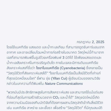
กรกฎาคม 2, 2025
โดยใช้แบคทีเรีย แสงแดด และน้ำทะเลเทียม ที่สามารถดูดซับคาร์บอนจาก
อากาศ และอาจเปลี่ยนโฉมหน้าการก่อสร้างในอนาคต วัสดุใหม่นี้ทำมาจาก
เจลที่สามารถพิมพ์ขึ้นรูปด้วยเครื่องพิมพ์ 3 มิติได้ ใช้เพียงแสงแดดและ
น้ำทะเลสังเคราะห์ในการเจริญเติบโต ภายในเจลจะมีการเติมแบคทีเรีย
สังเคราะห์แสงที่ชื่อว่า
ไซยาโนแบคทีเรีย
(Cyanobacteria) ซึ่งกลายเป็น
“วัสดุมีชีวิตที่สังเคราะห์แสงได้” “ไซยาโนแบคทีเรียเป็นสิ่งมีชีวิตที่เก่าแก่
ที่สุดชนิดหนึ่งบนโลก” ยี่ฟาน ชุ่ย (Yifan Cui) ผู้เขียนร่วมของงานวิจัย
กล่าวในบทความที่ตีพิมพ์ใน
Nature Communications
“พวกมันมีประสิทธิภาพสูงในการสังเคราะห์แสง และสามารถใช้แม้แต่แสง
ที่อ่อนที่สุดในการสร้างชีวมวลจาก CO₂ และน้ำได้” วัสดุชนิดใหม่นี้เกิด
จากความร่วมมือของทีมนักวิจัยที่ต้องการผสานวัสดุปกติเข้ากับสิ่งมีชีวิต
เช่น แบคทีเรีย สาหร่าย และเชื้อรา เพื่อสร้าง “วัสดุมีชีวิต” ที่มีคุณสมบัติ