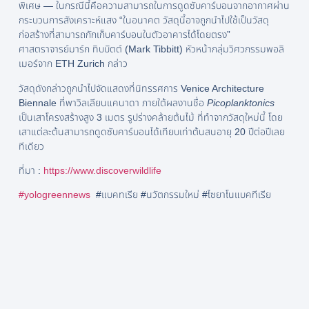
พิเศษ — ในกรณีนี้คือความสามารถในการดูดซับคาร์บอนจากอากาศผ่าน
กระบวนการสังเคราะห์แสง “ในอนาคต วัสดุนี้อาจถูกนำไปใช้เป็นวัสดุ
ก่อสร้างที่สามารถกักเก็บคาร์บอนในตัวอาคารได้โดยตรง”
ศาสตราจารย์มาร์ก ทิบบิตต์ (Mark Tibbitt) หัวหน้ากลุ่มวิศวกรรมพอลิ
เมอร์จาก ETH Zurich กล่าว
วัสดุดังกล่าวถูกนำไปจัดแสดงที่นิทรรศการ Venice Architecture
Biennale ที่พาวิลเลียนแคนาดา ภายใต้ผลงานชื่อ
Picoplanktonics
เป็นเสาโครงสร้างสูง 3 เมตร รูปร่างคล้ายต้นไม้ ที่ทำจากวัสดุใหม่นี้ โดย
เสาแต่ละต้นสามารถดูดซับคาร์บอนได้เทียบเท่าต้นสนอายุ 20 ปีต่อปีเลย
ทีเดียว
ที่มา :
https://www.discoverwildlife
#yologreennews
#แบคทเรีย #นวัตกรรมใหม่ #ไซยาโนแบคทีเรีย