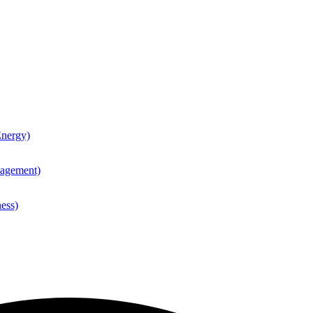
nergy)
agement)
ess)