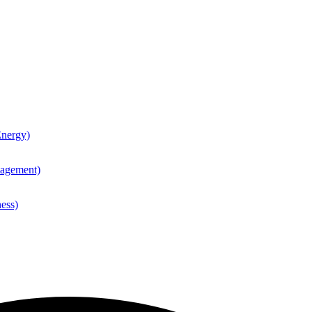
nergy)
agement)
ess)