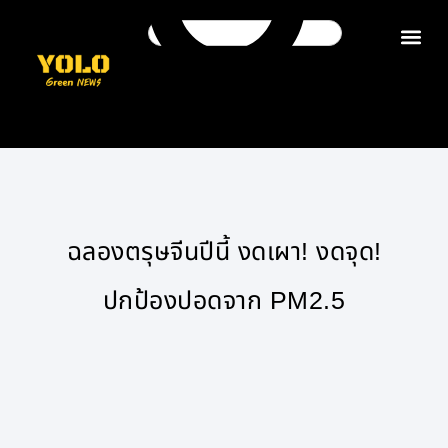
ติดต่อเรา
ฉลองตรุษจีนปีนี้ งดเผา! งดจุด!
ปกป้องปอดจาก PM2.5