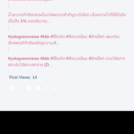
น้ำสะอาดกำลังกลายเป็นทรัพยากรสำคัญระดับโลก เนื่องจากน้ำที่ใช้ได้จริง
มีไม่ถึง 1% ของปริมาณ...
#yologreennews #bkk #รีไซเคิล #สิ่งแวดล้อม #รักษ์โลก เพนกวิน
จักรพรรดิกำลังเผชิญความเสี...
#yologreennews #bkk #รีไซเคิล #สิ่งแวดล้อม #รักษ์โลก งานวิจัยจาก
สถาบันวิจัยทะเลทราย (D...
Post Views:
14