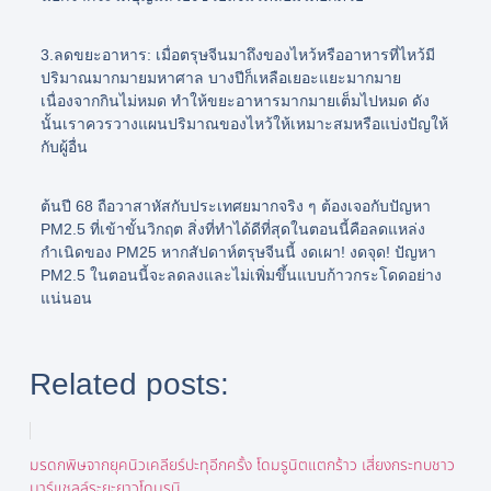
3.ลดขยะอาหาร:
เมื่อตรุษจีนมาถึงของไหว้หรืออาหารที่ไหว้มี
ปริมาณมากมายมหาศาล บางปีก็เหลือเยอะแยะมากมาย
เนื่องจากกินไม่หมด ทำให้ขยะอาหารมากมายเต็มไปหมด ดัง
นั้นเราควรวางแผนปริมาณของไหว้ให้เหมาะสมหรือแบ่งปัญให้
กับผู้อื่น
ต้นปี 68 ถือวาสาหัสกับประเทศยมากจริง ๆ ต้องเจอกับปัญหา
PM2.5 ที่เข้าขั้นวิกฤต สิ่งที่ทำได้ดีที่สุดในตอนนี้คือลดแหล่ง
กำเนิดของ PM25 หากสัปดาห์ตรุษจีนนี้ งดเผา! งดจุด! ปัญหา
PM2.5 ในตอนนี้จะลดลงและไม่เพิ่มขึ้นแบบก้าวกระโดดอย่าง
แน่นอน
Related posts:
มรดกพิษจากยุคนิวเคลียร์ปะทุอีกครั้ง โดมรูนิตแตกร้าว เสี่ยงกระทบชาว
มาร์แชลล์ระยะยาวโดมรูนิ...