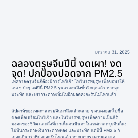
มกราคม 31, 2025
ฉลองตรุษจีนปีนี้ งดเผา! งด
จุด! ปกป้องปอดจาก PM2.5
เทศกาลตรุษจีนก็ต้องมีการไหว้เจ้า ไหว้บรรพบุรุษ เพื่อขอพรให้
เฮง ๆ ปังๆ แต่ปีนี้ PM2.5 รุนแรงจนถึงขั้นวิกฤตแล้ว หากจุด
ประทัด และเผากระดาษเพิ่มไปอีกปอดคงจะรับไม่ไหวแล้ว
สัปดาห์ของเทศกาลตรุษจีนมาถึงแล้วหลาย ๆ คนคงออกไปซื้อ
ของเพื่อเตรียมไหว้เจ้า และไหว้บรรพบุรุษ เพื่อความเป็นสิริ
มงคลของชีวิต และสิ่งที่เราเห็นจนชินตาในเทศกาลตรุษจีนก็คง
ไม่พ้นกระดาษเงินกระดาษทอง และประทัด แต่ปีนี้ PM2.5 ก็
เยอะเกินกว่าที่ปอดจะรับไหวแล้ว หากเผากระดาษและจุด