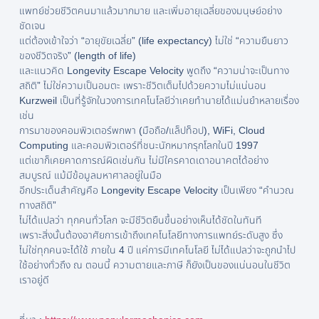
แพทย์ช่วยชีวิตคนมาแล้วมากมาย และเพิ่มอายุเฉลี่ยของมนุษย์อย่าง
ชัดเจน
แต่ต้องเข้าใจว่า “อายุขัยเฉลี่ย” (life expectancy) ไม่ใช่ “ความยืนยาว
ของชีวิตจริง” (length of life)
และแนวคิด Longevity Escape Velocity พูดถึง “ความน่าจะเป็นทาง
สถิติ” ไม่ใช่ความเป็นอมตะ เพราะชีวิตเต็มไปด้วยความไม่แน่นอน
Kurzweil เป็นที่รู้จักในวงการเทคโนโลยีว่าเคยทำนายได้แม่นยำหลายเรื่อง
เช่น
การมาของคอมพิวเตอร์พกพา (มือถือ/แล็ปท็อป), WiFi, Cloud
Computing และคอมพิวเตอร์ที่ชนะนักหมากรุกโลกในปี 1997
แต่เขาก็เคยคาดการณ์ผิดเช่นกัน ไม่มีใครคาดเดาอนาคตได้อย่าง
สมบูรณ์ แม้มีข้อมูลมหาศาลอยู่ในมือ
อีกประเด็นสำคัญคือ Longevity Escape Velocity เป็นเพียง “คำนวณ
ทางสถิติ”
ไม่ได้แปลว่า ทุกคนทั่วโลก จะมีชีวิตยืนขึ้นอย่างเห็นได้ชัดในทันที
เพราะสิ่งนั้นต้องอาศัยการเข้าถึงเทคโนโลยีทางการแพทย์ระดับสูง ซึ่ง
ไม่ใช่ทุกคนจะได้ใช้ ภายใน 4 ปี แค่การมีเทคโนโลยี ไม่ได้แปลว่าจะถูกนำไป
ใช้อย่างทั่วถึง ณ ตอนนี้ ความตายและภาษี ก็ยังเป็นของแน่นอนในชีวิต
เราอยู่ดี