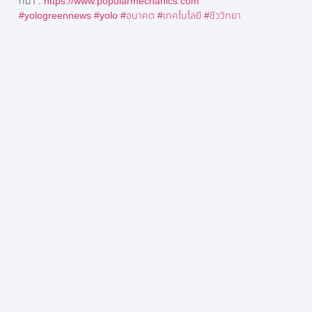
ที่มา :
https://www.popularmechanics.com
#yologreennews
#yolo
#อนาคต
#เทคโนโลยี
#ชีววิทยา