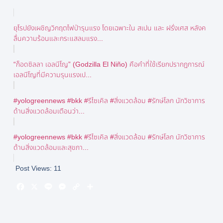
ยุโรปยังเผชิญวิกฤตไฟป่ารุนแรง โดยเฉพาะใน สเปน และ ฝรั่งเศส หลังค
ลื่นความร้อนและกระแสลมแรง...
“ก็อดซิลลา เอลนีโญ” (Godzilla El Niño) คือคำที่ใช้เรียกปรากฏการณ์
เอลนีโญที่มีความรุนแรงเป...
#yologreennews #bkk #รีไซเคิล #สิ่งแวดล้อม #รักษ์โลก นักวิชาการ
ด้านสิ่งแวดล้อมเตือนว่า...
#yologreennews #bkk #รีไซเคิล #สิ่งแวดล้อม #รักษ์โลก นักวิชาการ
ด้านสิ่งแวดล้อมและสุขภา...
Post Views:
11