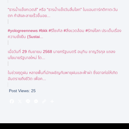
“ธารน้ำแข็งทเวตส์” หรือ “ธารน้ำแข็งวันสิ้นโลก” ในแอนตาร์กติกาตะวัน
ตก กำลังละลายเร็วขึ้นอย...
#yologreennews #bkk #รีไซเคิล #สิ่งแวดล้อม #รักษ์โลก ประเด็นเรื่อง
ความยั่งยืน (Sustai...
เมื่อวันที่ 29 กันยายน 2568 นายกรัฐมนตรี อนุทิน ชาญวีรกุล แถลง
นโยบายรัฐบาลใหม่ โด...
ในช่วงฤดูฝน หลายพื้นที่มักเผชิญกับพายุฝนและฟ้าผ่า ซึ่งอาจก่อให้เกิด
อันตรายถึงชีวิต เพื่อค...
Post Views:
25