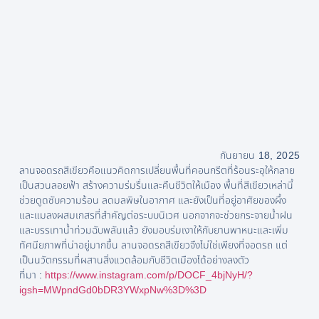
กันยายน 18, 2025
ลานจอดรถสีเขียวคือแนวคิดการเปลี่ยนพื้นที่คอนกรีตที่ร้อนระอุให้กลาย
เป็นสวนลอยฟ้า สร้างความร่มรื่นและคืนชีวิตให้เมือง พื้นที่สีเขียวเหล่านี้
ช่วยดูดซับความร้อน ลดมลพิษในอากาศ และยังเป็นที่อยู่อาศัยของผึ้ง
และแมลงผสมเกสรที่สำคัญต่อระบบนิเวศ นอกจากจะช่วยกระจายน้ำฝน
และบรรเทาน้ำท่วมฉับพลันแล้ว ยังมอบร่มเงาให้กับยานพาหนะและเพิ่ม
ทัศนียภาพที่น่าอยู่มากขึ้น ลานจอดรถสีเขียวจึงไม่ใช่เพียงที่จอดรถ แต่
เป็นนวัตกรรมที่ผสานสิ่งแวดล้อมกับชีวิตเมืองได้อย่างลงตัว
ที่มา :
https://www.instagram.com/p/DOCF_4bjNyH/?
igsh=MWpndGd0bDR3YWxpNw%3D%3D