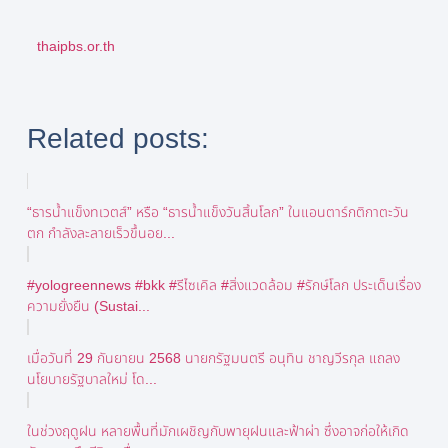
thaipbs.or.th
Related posts:
“ธารน้ำแข็งทเวตส์” หรือ “ธารน้ำแข็งวันสิ้นโลก” ในแอนตาร์กติกาตะวัน
ตก กำลังละลายเร็วขึ้นอย...
#yologreennews #bkk #รีไซเคิล #สิ่งแวดล้อม #รักษ์โลก ประเด็นเรื่อง
ความยั่งยืน (Sustai...
เมื่อวันที่ 29 กันยายน 2568 นายกรัฐมนตรี อนุทิน ชาญวีรกุล แถลง
นโยบายรัฐบาลใหม่ โด...
ในช่วงฤดูฝน หลายพื้นที่มักเผชิญกับพายุฝนและฟ้าผ่า ซึ่งอาจก่อให้เกิด