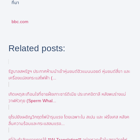
ที่มา
bbc.com
Related posts:
รัฐบาลสหรัฐฯ ประกาศห้ามนำเข้าหุ่นยนต์ฮิวแมนนอยด์ หุ่นยนต์สี่ขา และ
เครื่องแปลงกระแสไฟฟ้า (...
เกิดเหตุสะเทือนใจที่ชายฝั่งเกาะซาร์ดิเนีย ประเทศอิตาลี หลังพบร่างแม่
วาฬหัวทุย (Sperm Whal...
ยุโรปยังเผชิญวิกฤตไฟป่ารุนแรง โดยเฉพาะใน สเปน และ ฝรั่งเศส หลังค
ลื่นความร้อนและกระแสลมแรง...
ญี่ปุ่นกำลังขยายการใช้ **AI Translation** อย่างรวดเร็วในสถานีรถไฟ