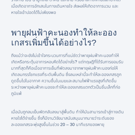
เมื่อเกิดอาการอักเสบในทางเดินหายใจ ส่งผลให้เกิดอาการบวม และ
หายใจเข้าปอดได้ไม่เพียงพอ
พายุฝนฟ้าคะนองทำให้ละออง
เกสรเพิ่มขึ้นได้อย่างไร?
ถึงแม้ว่าจะยังไม่เข้าใจกระบวนการที่แน่ชัดว่าพายุฝนฟ้าคะนองทำให้
เกิดหรือกระตุ้นอาการหอบหืดได้อย่างไร? แต่ทฤษฎีที่ได้รับการยอมรับ
มากที่สุดก็คือเมื่ออาการเย็นที่พัดลงมาจากพายุฝนฟ้าคะนองก่อให้
เกิดลมกรรโชกแรงที่ระดับพื้นดิน ซึ่งลมเหล่านี้จะทำให้ละอองเกสรถูก
ดูดขึ้นไปในอากาศ ความชื้นในเมฆและสนามไฟฟ้าแรงสูงที่เกิดขึ้น
ระหว่างพายุฝนฟ้าคะนองจะทำให้ละอองเกสรแตกตัวเป็นชิ้นเล็กที่ก่อ
ภูมิแพ้
เมื่อมันถูกลมเย็นพัดกลับลงมาสู่พื้นดิน ทำให้มันสามารถเข้าสู่ทางเดิน
หายใจได้ง่ายขึ้น ซึ่งก็มีงานวิจัยมาสนับสนุนมากมายว่าระดับของ
ละอองเกสรจะพุ่งสูงขึ้นในช่วง 20 – 30 นาทีแรกของพายุ