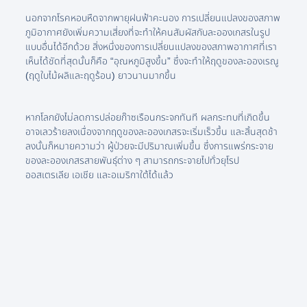
นอกจากโรคหอบหืดจากพายุฝนฟ้าคะนอง การเปลี่ยนแปลงของสภาพ
ภูมิอากาศยังเพิ่มความเสี่ยงที่จะทำให้คนสัมผัสกับละอองเกสรในรูป
แบบอื่นได้อีกด้วย สิ่งหนึ่งของการเปลี่ยนแปลงของสภาพอากาศที่เรา
เห็นได้ชัดที่สุดนั้นก็คือ “อุณหภูมิสูงขึ้น” ซึ่งจะทำให้ฤดูของละอองเรณู
(ฤดูใบไม้ผลิและฤดูร้อน) ยาวนานมากขึ้น
หากโลกยังไม่ลดการปล่อยก๊าซเรือนกระจกทันที ผลกระทบที่เกิดขึ้น
อาจเลวร้ายลงเนื่องจากฤดูของละอองเกสรจะเริ่มเร็วขึ้น และสิ้นสุดช้า
ลงนั้นก็หมายความว่า ผู้ป่วยจะมีปริมาณเพิ่มขึ้น ซึ่งการแพร่กระจาย
ของละอองเกสรสายพันธุ์ต่าง ๆ สามารถกระจายไปทั่วยุโรป
ออสเตรเลีย เอเชีย และอเมริกาใต้ได้แล้ว