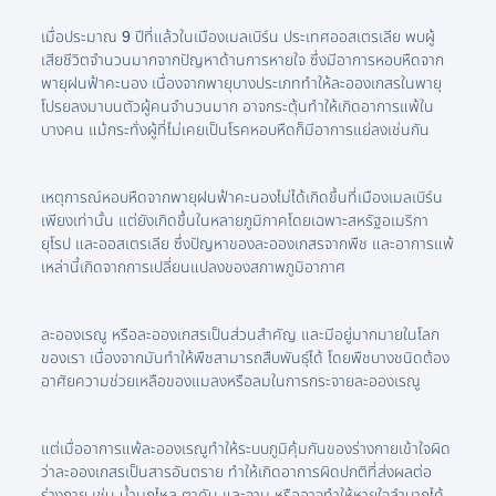
เมื่อประมาณ 9 ปีที่แล้วในเมืองเมลเบิร์น ประเทศออสเตรเลีย พบผู้
เสียชีวิตจำนวนมากจากปัญหาด้านการหายใจ ซึ่งมีอาการหอบหืดจาก
พายุฝนฟ้าคะนอง เนื่องจากพายุบางประเภททำให้ละอองเกสรในพายุ
โปรยลงมาบนตัวผู้คนจำนวนมาก อาจกระตุ้นทำให้เกิดอาการแพ้ใน
บางคน แม้กระทั่งผู้ที่ไม่เคยเป็นโรคหอบหืดก็มีอาการแย่ลงเช่นกัน
เหตุการณ์หอบหืดจากพายุฝนฟ้าคะนองไม่ได้เกิดขึ้นที่เมืองเมลเบิร์น
เพียงเท่านั้น แต่ยังเกิดขึ้นในหลายภูมิภาคโดยเฉพาะสหรัฐอเมริกา
ยุโรป และออสเตรเลีย ซึ่งปัญหาของละอองเกสรจากพืช และอาการแพ้
เหล่านี้เกิดจากการเปลี่ยนแปลงของสภาพภูมิอากาศ
ละอองเรณู หรือละอองเกสรเป็นส่วนสำคัญ และมีอยู่มากมายในโลก
ของเรา เนื่องจากมันทำให้พืชสามารถสืบพันธุ์ได้ โดยพืชบางชนิดต้อง
อาศัยความช่วยเหลือของแมลงหรือลมในการกระจายละอองเรณู
แต่เมื่ออาการแพ้ละอองเรณูทำให้ระบบภูมิคุ้มกันของร่างกายเข้าใจผิด
ว่าละอองเกสรเป็นสารอันตราย ทำให้เกิดอาการผิดปกติที่ส่งผลต่อ
ร่างกาย เช่น น้ำมูกไหล ตาคัน และจาม หรืออาจทำให้หายใจลำบากได้